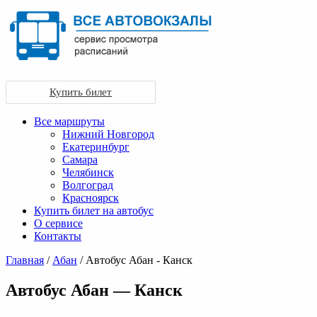
Купить билет
Все маршруты
Нижний Новгород
Екатеринбург
Самара
Челябинск
Волгоград
Красноярск
Купить билет на автобус
О сервисе
Контакты
Главная
/
Абан
/ Автобус Абан - Канск
Автобус Абан — Канск