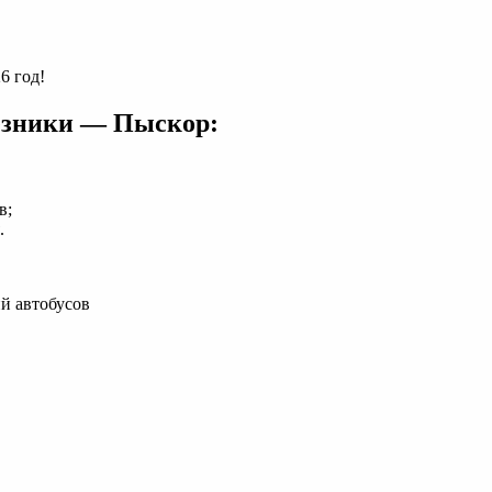
6 год!
езники — Пыскор:
в;
.
й автобусов