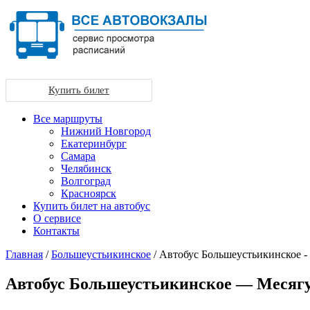
Купить билет
Все маршруты
Нижний Новгород
Екатеринбург
Самара
Челябинск
Волгоград
Красноярск
Купить билет на автобус
О сервисе
Контакты
Главная
/
Большеустьикинское
/ Автобус Большеустьикинское -
Автобус Большеустьикинское — Месяг