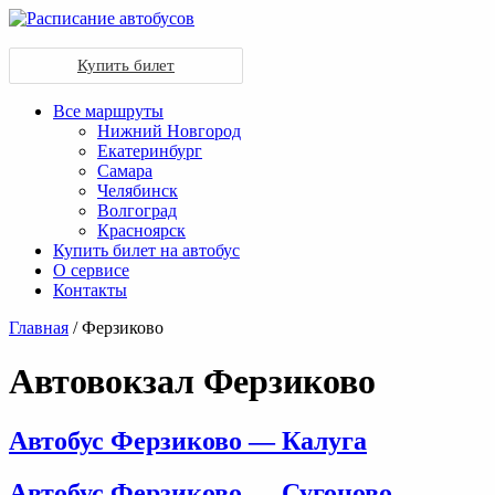
Купить билет
Все маршруты
Нижний Новгород
Екатеринбург
Самара
Челябинск
Волгоград
Красноярск
Купить билет на автобус
О сервисе
Контакты
Главная
/ Ферзиково
Автовокзал Ферзиково
Автобус Ферзиково — Калуга
Автобус Ферзиково — Сугоново