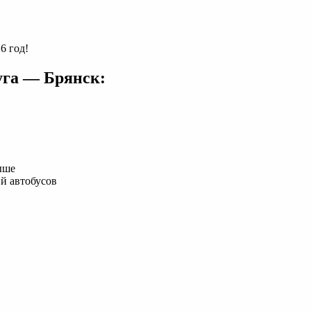
6 год!
уга — Брянск:
ыше
й автобусов