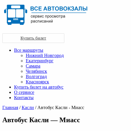
Купить билет
Все маршруты
Нижний Новгород
Екатеринбург
Самара
Челябинск
Волгоград
Красноярск
Купить билет на автобус
О сервисе
Контакты
Главная
/
Касли
/ Автобус Касли - Миасс
Автобус Касли — Миасс