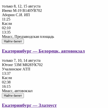
только 8, 12, 15 августа
Ивеко М-19 В140УВ702
Аборин С.И. ИП
11:25
Касли
02:10
13:35
Миасс, Предзаводская площадь
Найти билет
Екатеринбург — Белорецк, автовокзал
только 7, 10, 14 августа
Ютонг 53М М828УК702
Учалинское АТП
13:37
Касли
02:38
16:15
Миасс, автовокзал
Найти билет
Екатеринбург — Златоуст