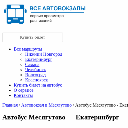
Купить билет
Все маршруты
Нижний Новгород
Екатеринбург
Самара
Челябинск
Волгоград
Красноярск
Купить билет на автобус
О сервисе
Контакты
Главная
/
Автовокзал в Месягутово
/ Автобус Месягутово - Ека
Автобус Месягутово — Екатеринбург