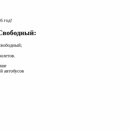
6 год!
Свободный:
Свободный;
илетов.
ыше
й автобусов