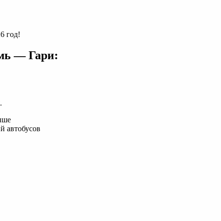
6 год!
мь — Гари:
.
ыше
й автобусов