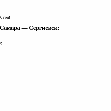
6 год!
 Самара — Сергиевск:
к;