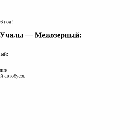
6 год!
у Учалы — Межозерный:
ный;
ыше
й автобусов