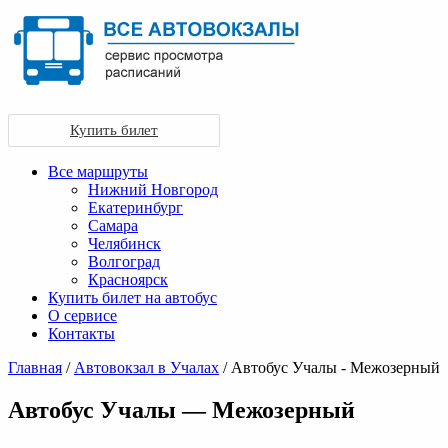
Купить билет
Все маршруты
Нижний Новгород
Екатеринбург
Самара
Челябинск
Волгоград
Красноярск
Купить билет на автобус
О сервисе
Контакты
Главная
/
Автовокзал в Учалах
/ Автобус Учалы - Межозерный
Автобус Учалы — Межозерный