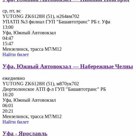
ср, пт, вс
YUTONG ZK6128H (51), н264вм702
УПАТП №3 филиал ГУП "Башавтотранс" РБ г. Уфа
13:00
Уфа, Южный Автовокзал
04:47
15:47
Мензелинск, трасса М7/М12
Найти билет
Уфа, Южный Автовокзал — Набережные Челны
ежедневно
YUTONG ZK6128H (51), м870ук702
Дюртюлинское АТП ф-л ГУП "Башавтотранс" РБ
16:20
Уфа, Южный Автовокзал
06:01
20:21
Мензелинск, трасса М7/М12
Найти билет
Уфа - Ярославль