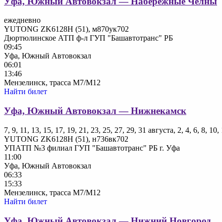
Уфа, Южный Автовокзал — Набережные Челны
ежедневно
YUTONG ZK6128H (51), м870ук702
Дюртюлинское АТП ф-л ГУП "Башавтотранс" РБ
09:45
Уфа, Южный Автовокзал
06:01
13:46
Мензелинск, трасса М7/М12
Найти билет
Уфа, Южный Автовокзал — Нижнекамск
7, 9, 11, 13, 15, 17, 19, 21, 23, 25, 27, 29, 31 августа, 2, 4, 6, 8, 1
YUTONG ZK6128H (51), н736вк702
УПАТП №3 филиал ГУП "Башавтотранс" РБ г. Уфа
11:00
Уфа, Южный Автовокзал
06:33
15:33
Мензелинск, трасса М7/М12
Найти билет
Уфа, Южный Автовокзал — Нижний Новгород